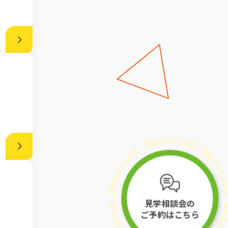
d
R
e
e
v
s
r
e
e
r
s
v
e
e
R
d
d
e
v
r
e
見学相談会の
s
e
ご予約はこちら
R