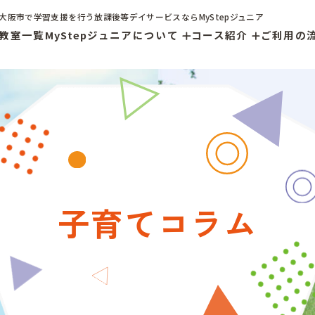
大阪市で学習支援を行う放課後等デイサービスならMyStepジュニア
教室一覧
MyStepジュニアについて
コース紹介
ご利用の
子育て
コラム