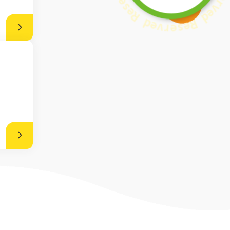
d
R
e
e
v
s
r
e
e
r
s
v
e
e
R
d