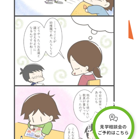
e
s
R
e
r
d
v
e
e
d
v
r
R
e
e
s
e
R
d
見学相談会の
e
v
ご予約はこちら
r
e
s